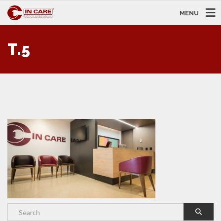
MENU
T.5