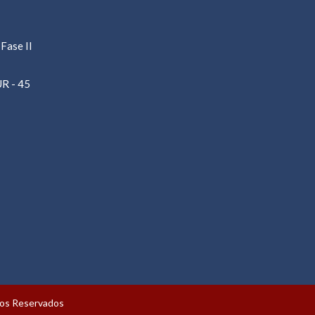
Fase II
UR - 45
hos Reservados