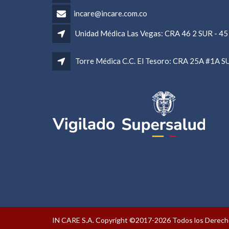
incare@incare.com.co
Unidad Médica Las Vegas: CRA 46 2 SUR - 45 
Torre Médica C.C. El Tesoro: CRA 25A #1A S
IN CARE S.A. Copyright ©2017-2026 Todos los Derec