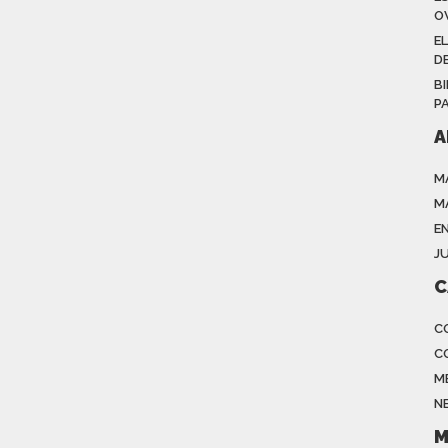
O
EL
D
B
P
A
M
M
E
J
C
C
C
M
N
M