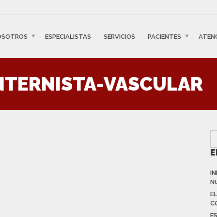
OSOTROS
ESPECIALISTAS
SERVICIOS
PACIENTES
ATEN
NTERNISTA-VASCULAR
E
I
N
E
C
E